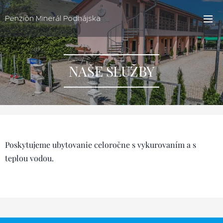
Penzión Minerál Podhájska
NAŠE SLUŽBY
Poskytujeme ubytovanie celoročne s vykurovaním a s
teplou vodou.