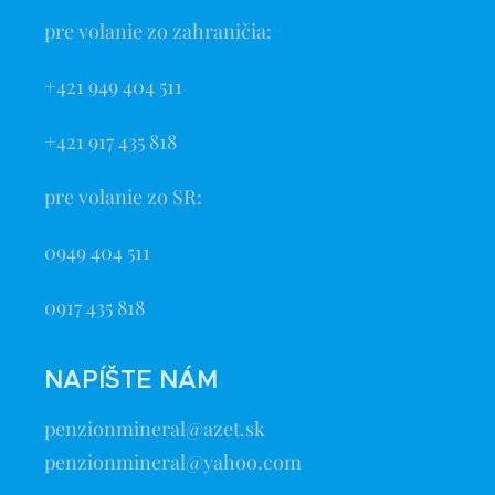
pre volanie zo zahraničia:
+421 949 404 511
+421 917 435 818
pre volanie zo SR:
0949 404 511
0917 435 818
NAPÍŠTE NÁM
penzionmineral@azet.sk
penzionmineral@yahoo.com